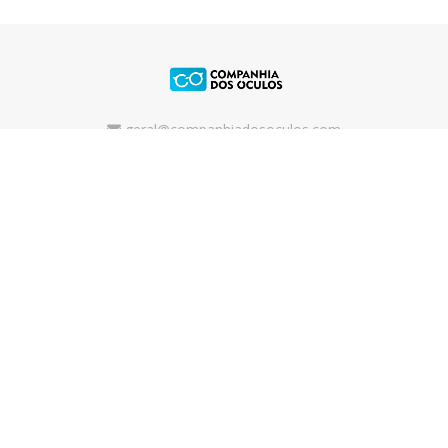
geral@companhiadosoculos.com
210998554
(Chamada para Rede Fixa Nacional)
Copyright © 2026 Companhia dos Óculos
Powered by
FEEDIU
Terms of Use
Privacy Policy
Cookie policy
Alternative Dispute Resolution